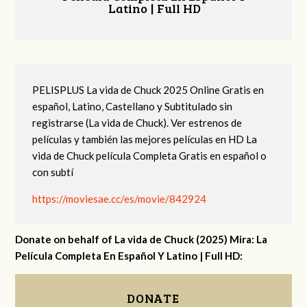
Latino | Full HD
PELISPLUS La vida de Chuck 2025 Online Gratis en
español, Latino, Castellano y Subtitulado sin
registrarse (La vida de Chuck). Ver estrenos de
películas y también las mejores películas en HD La
vida de Chuck película Completa Gratis en español o
con subtí
https://moviesae.cc/es/movie/842924
Donate on behalf of La vida de Chuck (2025) Mira: La
Película Completa En Español Y Latino | Full HD:
DONATE