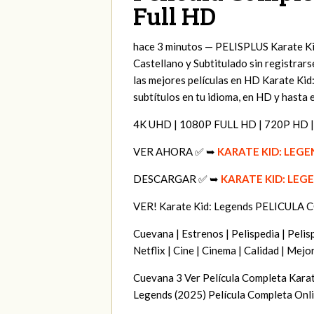
Full HD
hace 3 minutos — PELISPLUS Karate Kid
Castellano y Subtitulado sin registrars
las mejores películas en HD Karate Kid
subtítulos en tu idioma, en HD y hasta
4K UHD | 1080P FULL HD | 720P HD |
VER AHORA ✅ ➥
KARATE KID: LEG
DESCARGAR ✅ ➥
KARATE KID: LEG
VER! Karate Kid: Legends PELICUL
Cuevana | Estrenos | Pelispedia | Pelispl
Netflix | Cine | Cinema | Calidad | Mejor
Cuevana 3 Ver Película Completa Karat
Legends (2025) Película Completa Onli