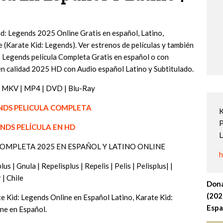
: Legends 2025 Online Gratis en español, Latino,
e (Karate Kid: Legends). Ver estrenos de películas y también
: Legends película Completa Gratis en español o con
 en calidad 2025 HD con Audio español Latino y Subtitulado.
 MKV | MP4 | DVD | Blu-Ray
ENDS PELICULA COMPLETA
K
P
ENDS PELÍCULA EN HD
L
A COMPLETA 2025 EN ESPAÑOL Y LATINO ONLINE
h
us | Gnula | Repelisplus | Repelis | Pelis | Pelisplus| |
 | Chile
Dona
(202
e Kid: Legends Online en Español Latino, Karate Kid:
Espa
ne en Español.